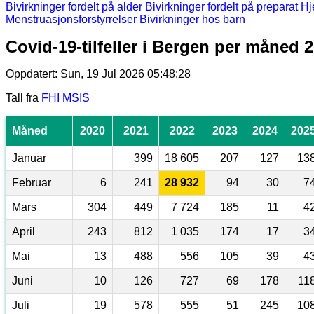
Bivirkninger fordelt på alder
Bivirkninger fordelt på preparat
Hj
Menstruasjonsforstyrrelser
Bivirkninger hos barn
Covid-19-tilfeller i Bergen per måned 
Oppdatert: Sun, 19 Jul 2026 05:48:28
Tall fra
FHI MSIS
Måned
2020
2021
2022
2023
2024
202
Januar
399
18 605
207
127
13
Februar
6
241
28 932
94
30
7
Mars
304
449
7 724
185
11
4
April
243
812
1 035
174
17
3
Mai
13
488
556
105
39
4
Juni
10
126
727
69
178
11
Juli
19
578
555
51
245
10