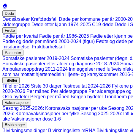
🏠
Døde
Dødsårsaker
Kreftdødsfall
Døde per kommune per år 2000-2
aldersgruppe
Døde etter kjønn 1974-2025
C19-døde
Døde i 
Fødte
Fødte per kvartal
Fødte per år 1986-2025
Fødte etter kjønn p
Fødte og døde per måned 2000-2024 (figur)
Fødte og døde p
misdannelser
Fruktbarhetstall
Pasienter
Somatiske pasienter 2019-2024
Somatiske pasienter (døgn, da
Somatiske pasienter etter alder og diagnose 2018-2024
Somat
Ambulanseoppdrag 2011-2024
Innleggelser med luftveisinfe
som har mottatt hjertemedisin
Hjerte- og karsykdommer 2016-
Tilfeller
Tilfeller 2026
Siste 30 dager
Testresultat 2024-2026
Fylkene p
2020-2026
Per måned
Per aldersgruppe
Per aldersgruppe o
Oslo bydeler
Bergen per måned
Bergen bydeler
Trondheim p
Vaksinasjoner
Sesong 2025-2026: Koronavaksinasjoner per uke
Sesong 202
2026: Koronavaksinasjoner per fylke
Sesong 2025-2026: Influ
uke
Vaksinasjoner dose 1-6
Bivirkninger
Bivirkningsmeldinger
Bivirkningsliste mRNA
Bivirkningsliste v